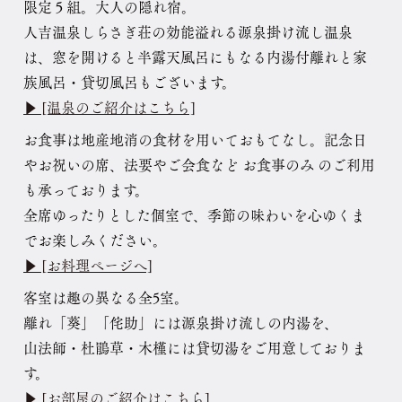
限定５組。大人の隠れ宿。
人吉温泉しらさぎ荘の効能溢れる源泉掛け流し温泉
は、窓を開けると半露天風呂にもなる内湯付離れと家
族風呂・貸切風呂もございます。
▶ [温泉のご紹介はこちら]
お食事は地産地消の食材を用いておもてなし。記念日
やお祝いの席、法要やご会食など お食事のみ のご利用
も承っております。
全席ゆったりとした個室で、季節の味わいを心ゆくま
でお楽しみください。
▶ [お料理ページへ]
客室は趣の異なる全5室。
離れ「葵」「侘助」には源泉掛け流しの内湯を、
山法師・杜鵑草・木槿には貸切湯をご用意しておりま
す。
▶ [お部屋のご紹介はこちら]