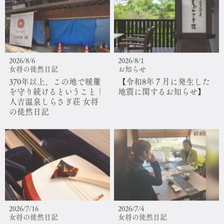
2026/8/6
2026/8/1
女将の徒然日記
お知らせ
370年以上、この地で暖簾
【令和8年７月に発生した
を守り続けるということ｜
地震に関するお知らせ】
人吉温泉しらさぎ荘 女将
の徒然日記
2026/7/16
2026/7/4
女将の徒然日記
女将の徒然日記